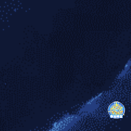
所以入选
人感到惊讶。首先，要知道亚马尔是一名年
能力与战术意识使他逐渐崭露头角。尽管经
为球队提供更多选择。
去几个赛季中的表现同样不容忽视。他不仅
识。在关键比赛中的稳定发挥，使他成为球
评委对于新老结合、传统与创新并重的发展
能性。年轻球员如亚马尔可以通过与经验丰
够给球队注入新的活力，从而形成良性的循
选名单的一大亮点。