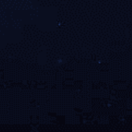
助攻高迪连场破
-09