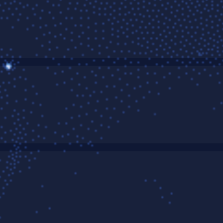
EAFC26年度蓝候选名单的揭晓无疑是足球界的
员的引领下，前锋位置的竞争异常激烈。同时，
赫的意外入选也引发了广泛讨论。在接下来的文
先是梅西与C罗作为前锋领衔的重要性；其次探讨