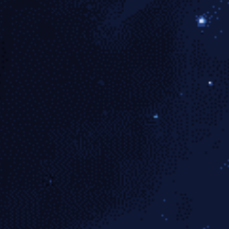
晓梅罗领衔前锋亚马尔拉菲
萨拉赫意外入选中场