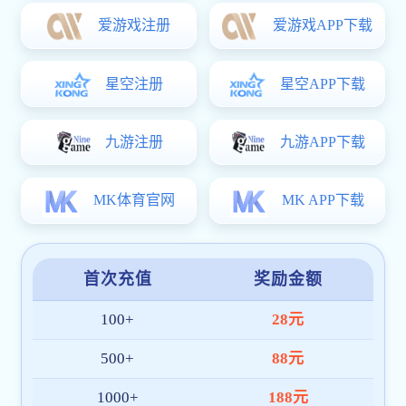
2026-06-01 01:01
44 次阅读
爱德华兹缺席对决火箭与森林狼胜率分析
火箭略占优势
本文将对“爱德华兹缺席对决火箭与森林狼胜率分析火
箭略占优势”这一话题进行深入探讨。首先，文章将简
要介绍爱德华兹的缺席对双方球队的影响，尤其是对
于森林狼队的战斗力削弱。接着，从四个方面分析火
箭队在此情况下的胜率相对优势，包括球队近期状
态、核心球员表现、历史交锋记录以及战术布局等。
此外，还将结合数据和专家观点，论证为何火箭队在