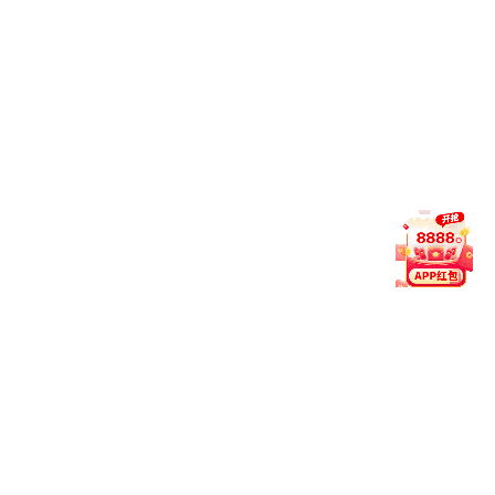
只要有一方缺少关键球员，其余球队便会趁机利用这
一劣势。如果回顾过去的数据，我们可以发现，当爱
德华兹未能参赛时，森林狼常常难以应对强劲对手。
而这对于即将到来的比赛无疑形成了不小压力。
因此，从历史交锋记录来看，本场比赛中火箭队显然
更具胜算，同时也增强了他们取胜的信心。
4、战术布局分析
战术布局同样是决定比赛成败的重要因素。在面对没
有爱德华兹的森林狼时，火箭可以针对性地调整自己
的战术。例如，他们可以加强外线投射，并利用快速
转移来撕裂对方防线。同时，通过高位掩护来制造错
位，这是他们一直以来擅长且有效的方法。